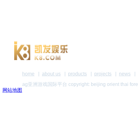
home
|
about us
|
products
|
projects
|
news
|
ag亚洲游戏国际平台 copyright: beijing orient thai f
网站地图