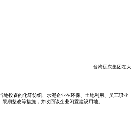
⒐–oo⒌⒈〗妹子真空场★〓〓★
台湾远东集团在大
当地投资的化纤纺织、水泥企业在环保、土地利用、员工职业
、限期整改等措施，并收回该企业闲置建设用地。