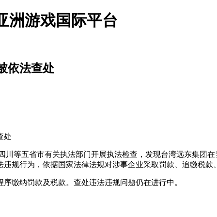
g亚洲游戏国际平台
被依法查处
门)qq需.上门.大保健.学生.品茶.服务.请.联.系〖┿蓶⒊⒍⒍
查处
、四川等五省市有关执法部门开展执法检查，发现台湾远东集团在
法违规行为，依据国家法律法规对涉事企业采取罚款、追缴税款
序缴纳罚款及税款。查处违法违规问题仍在进行中。