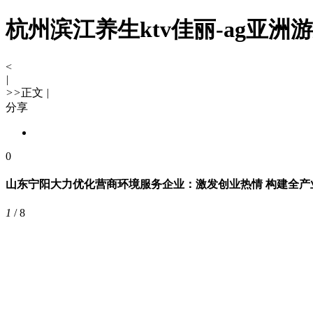
杭州滨江养生ktv佳丽-ag亚洲
<
|
>
>
正文
|
分享
0
山东宁阳大力优化营商环境服务企业：激发创业热情 构建全产
1
/
8