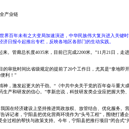
全产业链
世界百年未有之大变局加速演进，中华民族伟大复兴进入关键时
经济日报今起推出专栏，反映各地区各部门的生动实践。
。管廊总长度4035米，目前已完成2200米。”11月21日
审批时间比省级规定的提前了20个工作日，尤其是“拿地即开
便利！”
神，激发起更大的干劲。“《中共中央关于党的百年奋斗重大成
药生产和研发的信心。”李新忠说，科技研发类企业应把握大势
我国在经济建设上坚持推进简政放权、放管结合、优化服务。营
军告诉记者，宁阳县把优化营商环境作为“头号工程”，围绕打通
受全过程的帮扶与政策支持。今年，宁阳县把推行项目“闭合式”