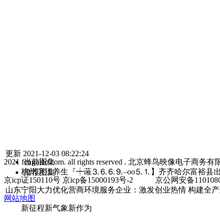
更新 2021-12-03 08:22:24
2021 fengniao.com. all rights reserved . 北
当前图集
杭州滨江养生『┿蓶⒊⒍⒍⒐–oo⒌⒈】齐齐哈尔富裕县出台)妹子
推荐图集
京icp证150110号 京icp备15000193号-2
京公网安备1101080
山东宁阳大力优化营商环境服务企业：激发创业热情 构建全产
网站地图
新征程新气象新作为