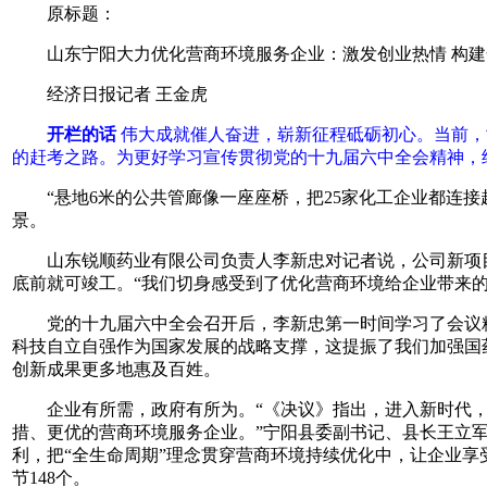
原标题：
山东宁阳大力优化营商环境服务企业：激发创业热情 构建
经济日报记者 王金虎
开栏的话
伟大成就催人奋进，崭新征程砥砺初心。当前，
的赶考之路。为更好学习宣传贯彻党的十九届六中全会精神，
“悬地6米的公共管廊像一座座桥，把25家化工企业都连接起来
景。
山东锐顺药业有限公司负责人李新忠对记者说，公司新项目的
底前就可竣工。“我们切身感受到了优化营商环境给企业带来的
党的十九届六中全会召开后，李新忠第一时间学习了会议精
科技自立自强作为国家发展的战略支撑，这提振了我们加强国
创新成果更多地惠及百姓。
企业有所需，政府有所为。“《决议》指出，进入新时代，
措、更优的营商环境服务企业。”宁阳县委副书记、县长王立
利，把“全生命周期”理念贯穿营商环境持续优化中，让企业享
节148个。