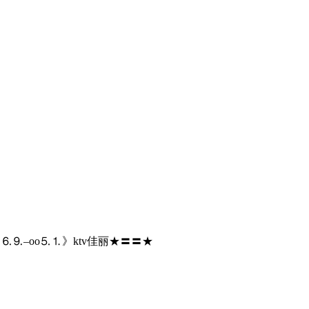
⒍⒐–oo⒌⒈》ktv佳丽★〓〓★