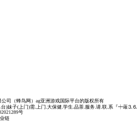
京蜂鸟映像电子商务有限公司（蜂鸟网）ag亚洲游戏国际平台的版权所有
(上门)需.上门.大保健.学生.品茶.服务.请.联.系『┿蓶⒊⒍
2021289号
业链